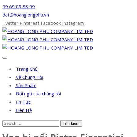
09 69 09 88 09
dat@hoanglongphu.vn
Twitter
Pinterest
Facebook
Instagram
Trang Chủ
Về Chúng Tôi
Sản Phẩm
Đội ngũ của chúng tôi
Tin Tức
Liên Hệ