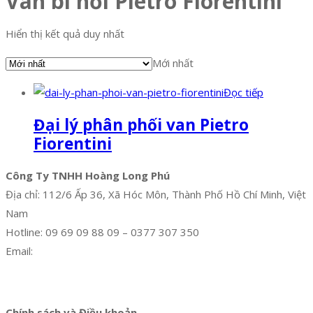
Van bi nổi Pietro Fiorentini
Hiển thị kết quả duy nhất
Mới nhất
Đọc tiếp
Đại lý phân phối van Pietro
Fiorentini
Công Ty TNHH Hoàng Long Phú
Địa chỉ: 112/6 Ấp 36, Xã Hóc Môn, Thành Phố Hồ Chí Minh, Việt
Nam
Hotline: 09 69 09 88 09 – 0377 307 350
Email:
dat@hoanglongphu.vn
Facebook
Twitter
Instagram
Pinterest
Tumblr
Behance
Chính sách và Điều khoản