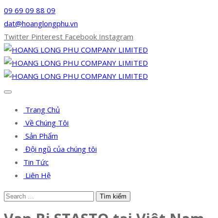
09 69 09 88 09
dat@hoanglongphu.vn
Twitter
Pinterest
Facebook
Instagram
Trang Chủ
Về Chúng Tôi
Sản Phẩm
Đội ngũ của chúng tôi
Tin Tức
Liên Hệ