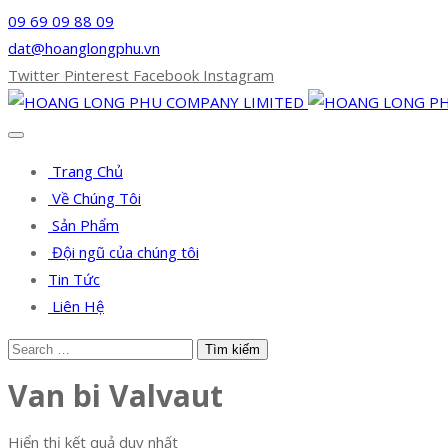
09 69 09 88 09
dat@hoanglongphu.vn
Twitter
Pinterest
Facebook
Instagram
Trang Chủ
Về Chúng Tôi
Sản Phẩm
Đội ngũ của chúng tôi
Tin Tức
Liên Hệ
Van bi Valvaut
Hiển thị kết quả duy nhất