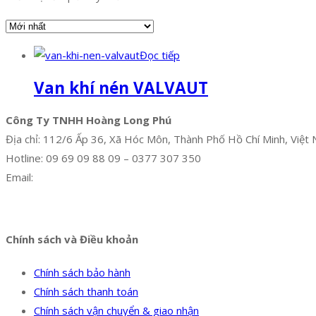
Đọc tiếp
Van khí nén VALVAUT
Công Ty TNHH Hoàng Long Phú
Địa chỉ: 112/6 Ấp 36, Xã Hóc Môn, Thành Phố Hồ Chí Minh, Việt
Hotline: 09 69 09 88 09 – 0377 307 350
Email:
dat@hoanglongphu.vn
Facebook
Twitter
Instagram
Pinterest
Tumblr
Behance
Chính sách và Điều khoản
Chính sách bảo hành
Chính sách thanh toán
Chính sách vận chuyển & giao nhận