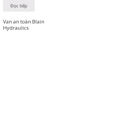
Đọc tiếp
Van an toàn Blain
Hydraulics
Công Ty TNHH Hoàng Long Phú
Địa chỉ: 112/6 Ấp 36, Xã Hóc Môn, Thành Phố Hồ Chí Minh, Việt
Nam
Hotline: 09 69 09 88 09 – 0377 307 350
Email:
dat@hoanglongphu.vn