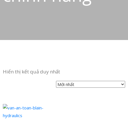
in
ức
iên
ệ
Hiển thị kết quả duy nhất