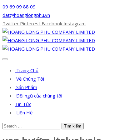
09 69 09 88 09
dat@hoanglongphu.vn
Twitter
Pinterest
Facebook
Instagram
Trang Chủ
Về Chúng Tôi
Sản Phẩm
Đội ngũ của chúng tôi
Tin Tức
Liên Hệ