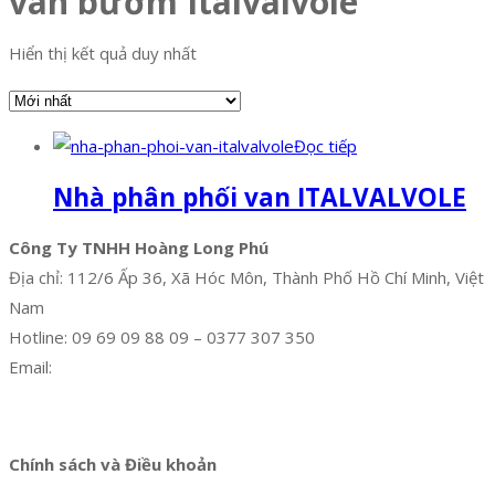
van bướm Italvalvole
Hiển thị kết quả duy nhất
Đọc tiếp
Nhà phân phối van ITALVALVOLE
Công Ty TNHH Hoàng Long Phú
Địa chỉ: 112/6 Ấp 36, Xã Hóc Môn, Thành Phố Hồ Chí Minh, Việt
Nam
Hotline: 09 69 09 88 09 – 0377 307 350
Email:
dat@hoanglongphu.vn
Facebook
Twitter
Instagram
Pinterest
Tumblr
Behance
Chính sách và Điều khoản