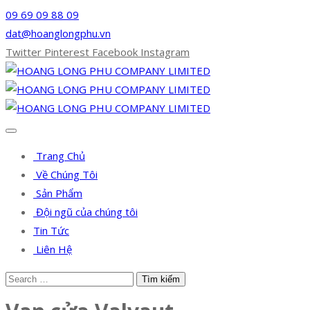
09 69 09 88 09
dat@hoanglongphu.vn
Twitter
Pinterest
Facebook
Instagram
Trang Chủ
Về Chúng Tôi
Sản Phẩm
Đội ngũ của chúng tôi
Tin Tức
Liên Hệ