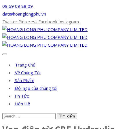
09 69 09 88 09
dat@hoanglongphu.vn
Twitter
Pinterest
Facebook
Instagram
Trang Chủ
Về Chúng Tôi
Sản Phẩm
Đội ngũ của chúng tôi
Tin Tức
Liên Hệ