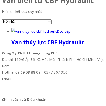
Van điện từ CBF Hydraulic
Hiển thị kết quả duy nhất
Đọc tiếp
Van thủy lực CBF Hydraulic
Công Ty TNHH Hoàng Long Phú
Địa chỉ: 112/6 Ấp 36, Xã Hóc Môn, Thành Phố Hồ Chí Minh, Việt
Nam
Hotline: 09 69 09 88 09 – 0377 307 350
Email:
dat@hoanglongphu.vn
Facebook
Twitter
Instagram
Pinterest
Tumblr
Behance
Chính sách và Điều khoản