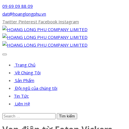
09 69 09 88 09
dat@hoanglongphu.vn
Twitter
Pinterest
Facebook
Instagram
Trang Chủ
Về Chúng Tôi
Sản Phẩm
Đội ngũ của chúng tôi
Tin Tức
Liên Hệ