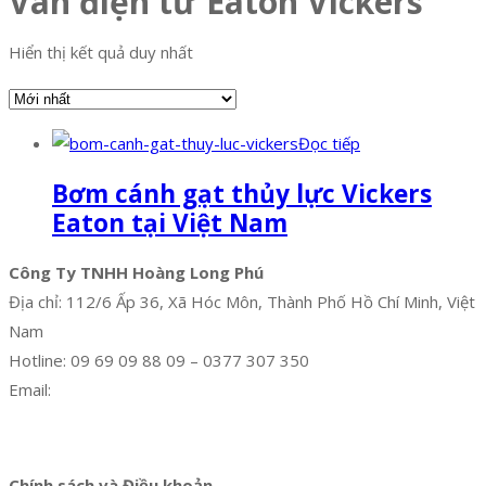
Van điện từ Eaton Vickers
Hiển thị kết quả duy nhất
Đọc tiếp
Bơm cánh gạt thủy lực Vickers
Eaton tại Việt Nam
Công Ty TNHH Hoàng Long Phú
Địa chỉ: 112/6 Ấp 36, Xã Hóc Môn, Thành Phố Hồ Chí Minh, Việt
Nam
Hotline: 09 69 09 88 09 – 0377 307 350
Email:
dat@hoanglongphu.vn
Facebook
Twitter
Instagram
Pinterest
Tumblr
Behance
Chính sách và Điều khoản