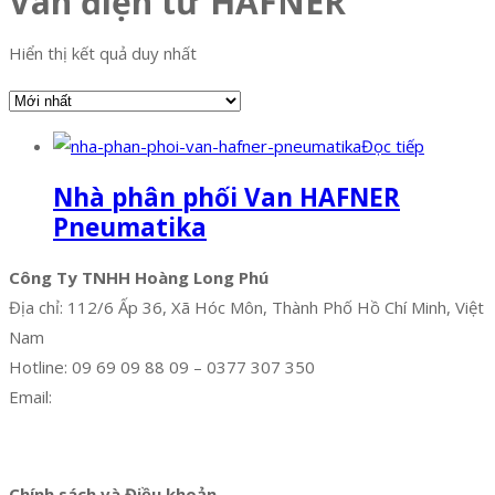
Van điện từ HAFNER
Hiển thị kết quả duy nhất
Đọc tiếp
Nhà phân phối Van HAFNER
Pneumatika
Công Ty TNHH Hoàng Long Phú
Địa chỉ: 112/6 Ấp 36, Xã Hóc Môn, Thành Phố Hồ Chí Minh, Việt
Nam
Hotline: 09 69 09 88 09 – 0377 307 350
Email:
dat@hoanglongphu.vn
Facebook
Twitter
Instagram
Pinterest
Tumblr
Behance
Chính sách và Điều khoản