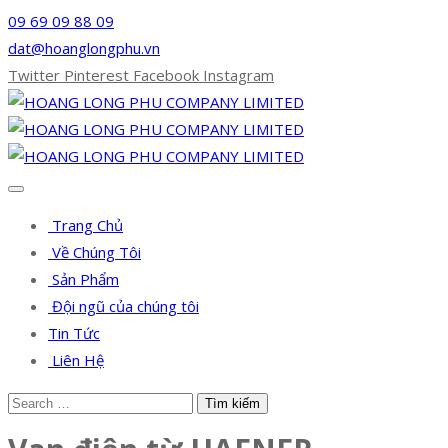
09 69 09 88 09
dat@hoanglongphu.vn
Twitter
Pinterest
Facebook
Instagram
Trang Chủ
Về Chúng Tôi
Sản Phẩm
Đội ngũ của chúng tôi
Tin Tức
Liên Hệ