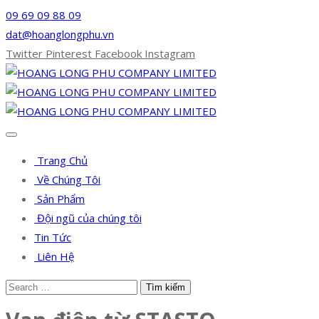
09 69 09 88 09
dat@hoanglongphu.vn
Twitter
Pinterest
Facebook
Instagram
Trang Chủ
Về Chúng Tôi
Sản Phẩm
Đội ngũ của chúng tôi
Tin Tức
Liên Hệ