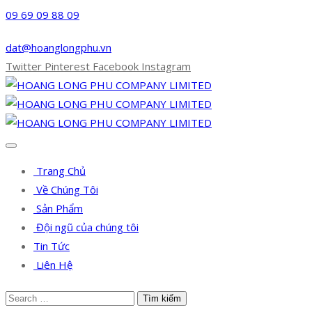
09 69 09 88 09
dat@hoanglongphu.vn
Twitter
Pinterest
Facebook
Instagram
Trang Chủ
Về Chúng Tôi
Sản Phẩm
Đội ngũ của chúng tôi
Tin Tức
Liên Hệ