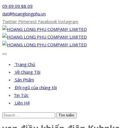
09 69 09 88 09
dat@hoanglongphu.vn
Twitter
Pinterest
Facebook
Instagram
Trang Chủ
Về Chúng Tôi
Sản Phẩm
Đội ngũ của chúng tôi
Tin Tức
Liên Hệ