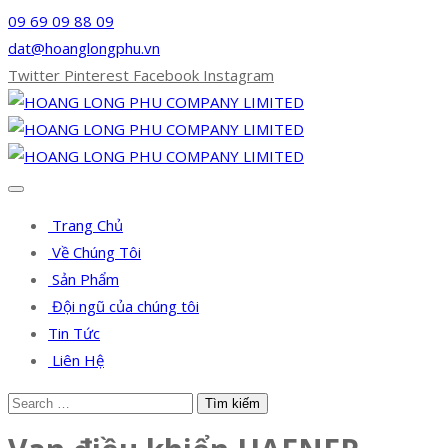
09 69 09 88 09
dat@hoanglongphu.vn
Twitter
Pinterest
Facebook
Instagram
Trang Chủ
Về Chúng Tôi
Sản Phẩm
Đội ngũ của chúng tôi
Tin Tức
Liên Hệ