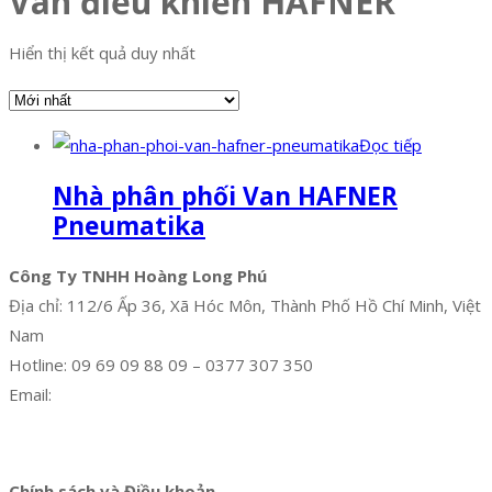
Van điều khiển HAFNER
Hiển thị kết quả duy nhất
Đọc tiếp
Nhà phân phối Van HAFNER
Pneumatika
Công Ty TNHH Hoàng Long Phú
Địa chỉ: 112/6 Ấp 36, Xã Hóc Môn, Thành Phố Hồ Chí Minh, Việt
Nam
Hotline: 09 69 09 88 09 – 0377 307 350
Email:
dat@hoanglongphu.vn
Facebook
Twitter
Instagram
Pinterest
Tumblr
Behance
Chính sách và Điều khoản