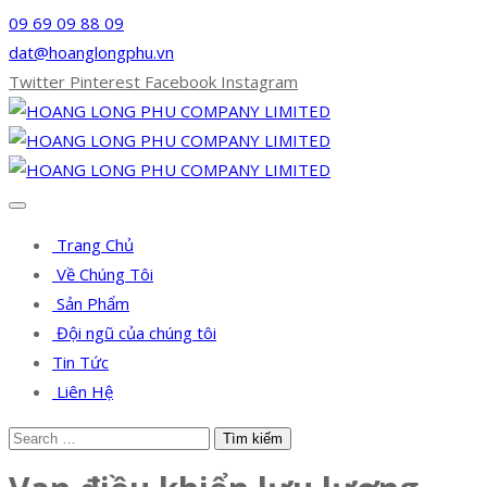
09 69 09 88 09
dat@hoanglongphu.vn
Twitter
Pinterest
Facebook
Instagram
Trang Chủ
Về Chúng Tôi
Sản Phẩm
Đội ngũ của chúng tôi
Tin Tức
Liên Hệ