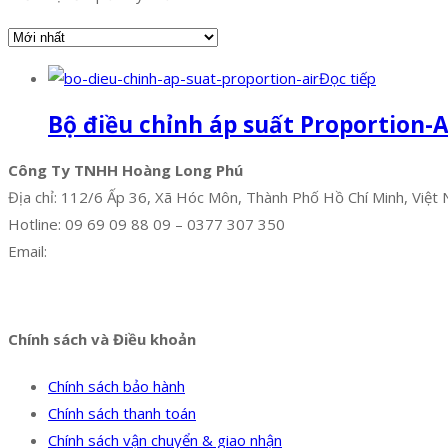
Đọc tiếp
Bộ điều chỉnh áp suất Proportion-A
Công Ty TNHH Hoàng Long Phú
Địa chỉ: 112/6 Ấp 36, Xã Hóc Môn, Thành Phố Hồ Chí Minh, Việt
Hotline: 09 69 09 88 09 – 0377 307 350
Email:
dat@hoanglongphu.vn
Facebook
Twitter
Instagram
Pinterest
Tumblr
Behance
Chính sách và Điều khoản
Chính sách bảo hành
Chính sách thanh toán
Chính sách vận chuyển & giao nhận