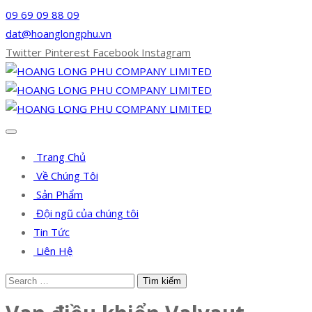
09 69 09 88 09
dat@hoanglongphu.vn
Twitter
Pinterest
Facebook
Instagram
Trang Chủ
Về Chúng Tôi
Sản Phẩm
Đội ngũ của chúng tôi
Tin Tức
Liên Hệ