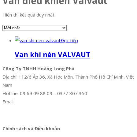
Van điều khiển Valvaut
Hiển thị kết quả duy nhất
Đọc tiếp
Van khí nén VALVAUT
Công Ty TNHH Hoàng Long Phú
Địa chỉ: 112/6 Ấp 36, Xã Hóc Môn, Thành Phố Hồ Chí Minh, Việt
Nam
Hotline: 09 69 09 88 09 – 0377 307 350
Email:
dat@hoanglongphu.vn
Facebook
Twitter
Instagram
Pinterest
Tumblr
Behance
Chính sách và Điều khoản