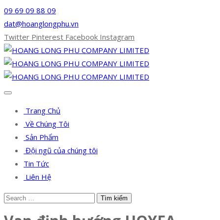
09 69 09 88 09
dat@hoanglongphu.vn
Twitter
Pinterest
Facebook
Instagram
Trang Chủ
Về Chúng Tôi
Sản Phẩm
Đội ngũ của chúng tôi
Tin Tức
Liên Hệ