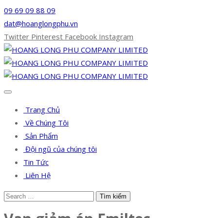
09 69 09 88 09
dat@hoanglongphu.vn
Twitter
Pinterest
Facebook
Instagram
Trang Chủ
Về Chúng Tôi
Sản Phẩm
Đội ngũ của chúng tôi
Tin Tức
Liên Hệ