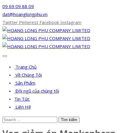
09 69 09 88 09
dat@hoanglongphu.vn
Twitter
Pinterest
Facebook
Instagram
Trang Chủ
Về Chúng Tôi
Sản Phẩm
Đội ngũ của chúng tôi
Tin Tức
Liên Hệ