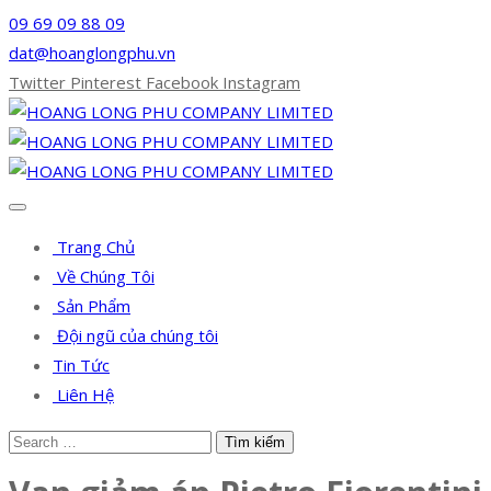
09 69 09 88 09
dat@hoanglongphu.vn
Twitter
Pinterest
Facebook
Instagram
Trang Chủ
Về Chúng Tôi
Sản Phẩm
Đội ngũ của chúng tôi
Tin Tức
Liên Hệ