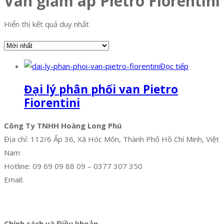
Van giảm áp Pietro Fiorentini
Hiển thị kết quả duy nhất
Đọc tiếp
Đại lý phân phối van Pietro
Fiorentini
Công Ty TNHH Hoàng Long Phú
Địa chỉ: 112/6 Ấp 36, Xã Hóc Môn, Thành Phố Hồ Chí Minh, Việt
Nam
Hotline: 09 69 09 88 09 – 0377 307 350
Email:
dat@hoanglongphu.vn
Facebook
Twitter
Instagram
Pinterest
Tumblr
Behance
Chính sách và Điều khoản