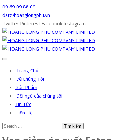
09 69 09 88 09
dat@hoanglongphu.vn
Twitter
Pinterest
Facebook
Instagram
Trang Chủ
Về Chúng Tôi
Sản Phẩm
Đội ngũ của chúng tôi
Tin Tức
Liên Hệ