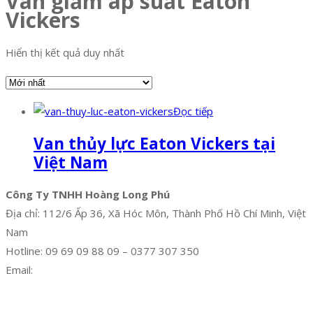
Van giảm áp suất Eaton
Vickers
Hiển thị kết quả duy nhất
Đọc tiếp
Van thủy lực Eaton Vickers tại
Việt Nam
Công Ty TNHH Hoàng Long Phú
Địa chỉ: 112/6 Ấp 36, Xã Hóc Môn, Thành Phố Hồ Chí Minh, Việt
Nam
Hotline: 09 69 09 88 09 – 0377 307 350
Email:
dat@hoanglongphu.vn
Facebook
Twitter
Instagram
Pinterest
Tumblr
Behance