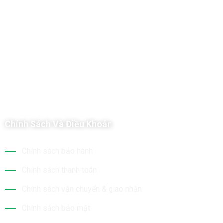
Công Ty TNHH Hoàng Long Phú
Địa chỉ: 112/6 Ấp 36, Xã Hóc Môn, Thành Phố Hồ Chí Minh, Việt
Nam
Hotline: 09 69 09 88 09 – 0377 307 350
Email:
dat@hoanglongphu.vn
Chính Sách Và Điều Khoản
Chính sách bảo hành
Chính sách thanh toán
Chính sách vận chuyển & giao nhận
Chính sách bảo mật