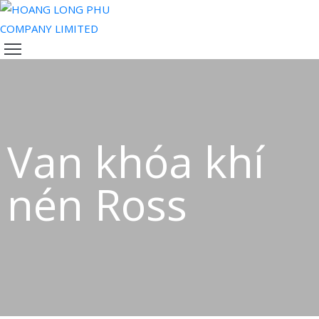
TRANG
CHỦ
VỀ
CHÚNG
TÔI
Van khóa khí
SẢN
PHẨM
nén Ross
ĐỘI
NGŨ
CỦA
CHÚNG
TÔI
TIN
TỨC