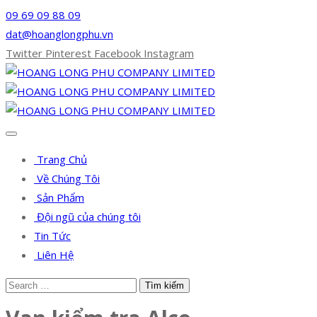
09 69 09 88 09
dat@hoanglongphu.vn
Twitter
Pinterest
Facebook
Instagram
Trang Chủ
Về Chúng Tôi
Sản Phẩm
Đội ngũ của chúng tôi
Tin Tức
Liên Hệ