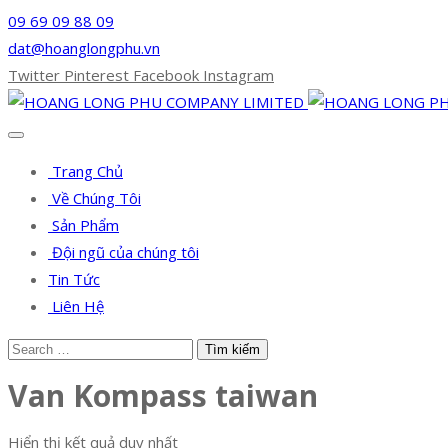
09 69 09 88 09
dat@hoanglongphu.vn
Twitter
Pinterest
Facebook
Instagram
Trang Chủ
Về Chúng Tôi
Sản Phẩm
Đội ngũ của chúng tôi
Tin Tức
Liên Hệ
Van Kompass taiwan
Hiển thị kết quả duy nhất