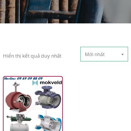
in
ức
iên
ệ
Mới nhất
Hiển thị kết quả duy nhất