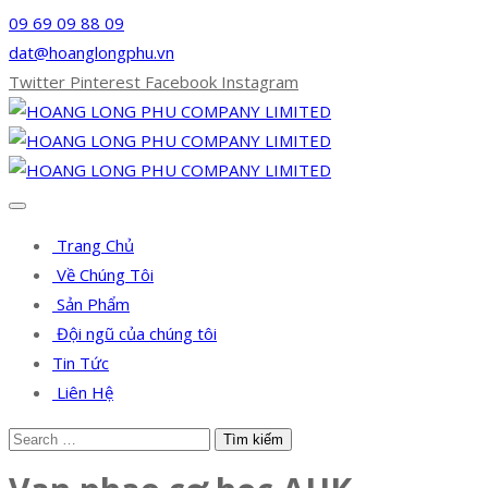
09 69 09 88 09
dat@hoanglongphu.vn
Twitter
Pinterest
Facebook
Instagram
Trang Chủ
Về Chúng Tôi
Sản Phẩm
Đội ngũ của chúng tôi
Tin Tức
Liên Hệ