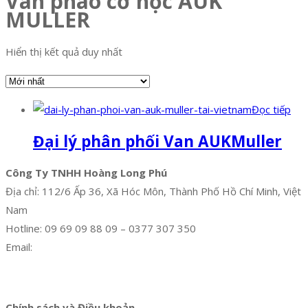
Van phao cơ học AUK
MULLER
Hiển thị kết quả duy nhất
Đọc tiếp
Đại lý phân phối Van AUKMuller
Công Ty TNHH Hoàng Long Phú
Địa chỉ: 112/6 Ấp 36, Xã Hóc Môn, Thành Phố Hồ Chí Minh, Việt
Nam
Hotline: 09 69 09 88 09 – 0377 307 350
Email:
dat@hoanglongphu.vn
Facebook
Twitter
Instagram
Pinterest
Tumblr
Behance
Chính sách và Điều khoản