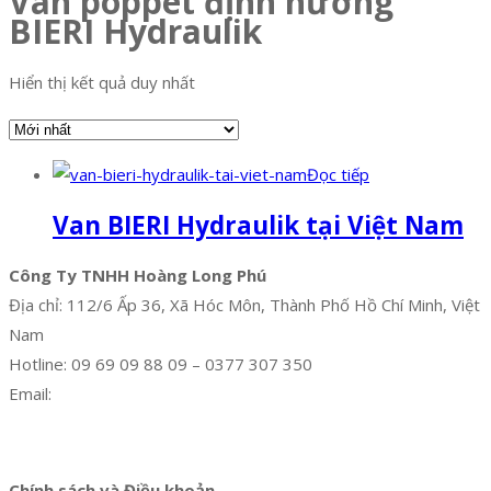
Van poppet định hướng
BIERI Hydraulik
Hiển thị kết quả duy nhất
Đọc tiếp
Van BIERI Hydraulik tại Việt Nam
Công Ty TNHH Hoàng Long Phú
Địa chỉ: 112/6 Ấp 36, Xã Hóc Môn, Thành Phố Hồ Chí Minh, Việt
Nam
Hotline: 09 69 09 88 09 – 0377 307 350
Email:
dat@hoanglongphu.vn
Facebook
Twitter
Instagram
Pinterest
Tumblr
Behance
Chính sách và Điều khoản