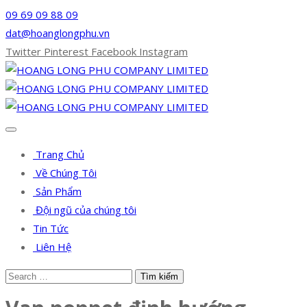
09 69 09 88 09
dat@hoanglongphu.vn
Twitter
Pinterest
Facebook
Instagram
Trang Chủ
Về Chúng Tôi
Sản Phẩm
Đội ngũ của chúng tôi
Tin Tức
Liên Hệ