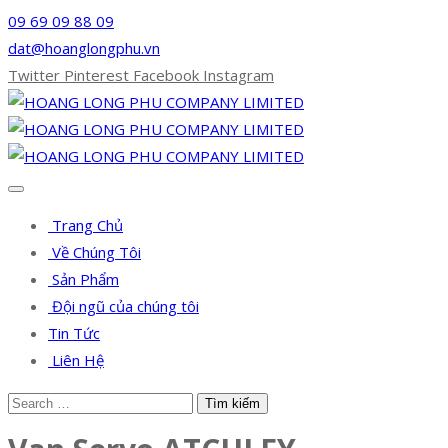
09 69 09 88 09
dat@hoanglongphu.vn
Twitter
Pinterest
Facebook
Instagram
Trang Chủ
Về Chúng Tôi
Sản Phẩm
Đội ngũ của chúng tôi
Tin Tức
Liên Hệ