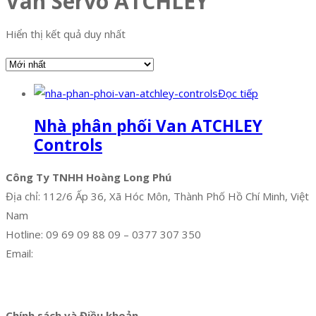
Van Servo ATCHLEY
Hiển thị kết quả duy nhất
Đọc tiếp
Nhà phân phối Van ATCHLEY
Controls
Công Ty TNHH Hoàng Long Phú
Địa chỉ: 112/6 Ấp 36, Xã Hóc Môn, Thành Phố Hồ Chí Minh, Việt
Nam
Hotline: 09 69 09 88 09 – 0377 307 350
Email:
dat@hoanglongphu.vn
Facebook
Twitter
Instagram
Pinterest
Tumblr
Behance
Chính sách và Điều khoản