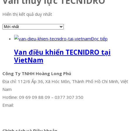
Van thủy lực TECNIDRO
Hiển thị kết quả duy nhất
Đọc tiếp
Van điều khiển TECNIDRO tại
VietNam
Công Ty TNHH Hoàng Long Phú
Địa chỉ: 112/6 Ấp 36, Xã Hóc Môn, Thành Phố Hồ Chí Minh, Việt
Nam
Hotline: 09 69 09 88 09 – 0377 307 350
Email:
dat@hoanglongphu.vn
Facebook
Twitter
Instagram
Pinterest
Tumblr
Behance
Chính sách và Điều khoản