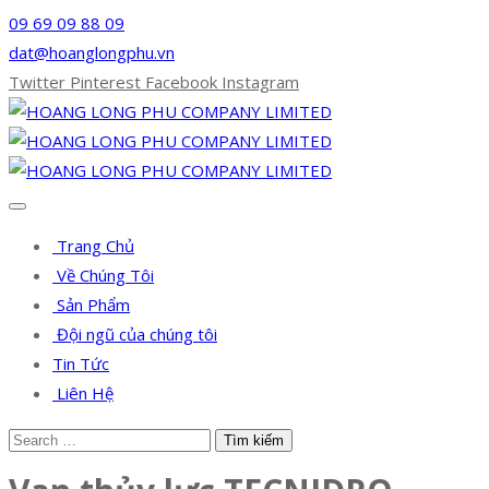
09 69 09 88 09
dat@hoanglongphu.vn
Twitter
Pinterest
Facebook
Instagram
Trang Chủ
Về Chúng Tôi
Sản Phẩm
Đội ngũ của chúng tôi
Tin Tức
Liên Hệ