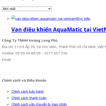
Đọc tiếp
Van điều khiển AquaMatic tại Vie
Công Ty TNHH Hoàng Long Phú
Địa chỉ: 112/6 Ấp 36, Xã Hóc Môn, Thành Phố Hồ Chí Minh, Việt
Hotline: 09 69 09 88 09 – 0377 307 350
Email:
dat@hoanglongphu.vn
Facebook
Twitter
Instagram
Pinterest
Tumblr
Behance
Chính sách và Điều khoản
Chính sách bảo hành
Chính sách thanh toán
Chính sách vận chuyển & giao nhận