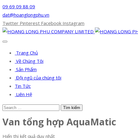
09 69 09 88 09
dat@hoanglongphu.vn
Twitter
Pinterest
Facebook
Instagram
Trang Chủ
Về Chúng Tôi
Sản Phẩm
Đội ngũ của chúng tôi
Tin Tức
Liên Hệ
Van tổng hợp AquaMatic
Hiển thị kết quả duy nhất