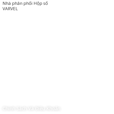
Nhà phân phối Hộp số
VARVEL
Công Ty TNHH Hoàng Long Phú
Địa chỉ: 112/6 Ấp 36, Xã Hóc Môn, Thành Phố Hồ Chí Minh,
Việt Nam
Hotline: 09 69 09 88 09 – 0377 307 350
Email:
dat@hoanglongphu.vn
Chính Sách Và Điều Khoản