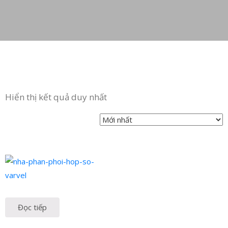
in
ức
iên
ệ
Hiển thị kết quả duy nhất
Đọc tiếp