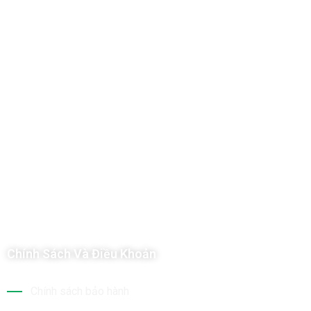
Công Ty TNHH Hoàng Long Phú
Địa chỉ: 112/6 Ấp 36, Xã Hóc Môn, Thành Phố Hồ Chí Minh, Việt
Nam
Hotline: 09 69 09 88 09 – 0377 307 350
Email:
dat@hoanglongphu.vn
Chính Sách Và Điều Khoản
Chính sách bảo hành