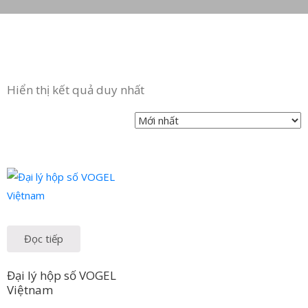
in
ức
iên
Hiển thị kết quả duy nhất
ệ
Đọc tiếp
Đại lý hộp số VOGEL
Việtnam