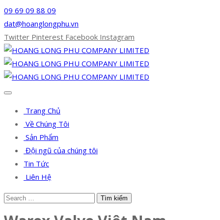
09 69 09 88 09
dat@hoanglongphu.vn
Twitter
Pinterest
Facebook
Instagram
Trang Chủ
Về Chúng Tôi
Sản Phẩm
Đội ngũ của chúng tôi
Tin Tức
Liên Hệ