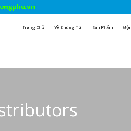
ongphu.vn
Trang Chủ
Về Chúng Tôi
Sản Phẩm
Đội
stributors