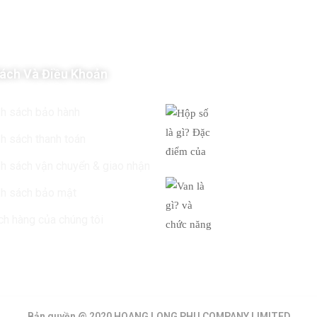
ách Và Điều Khoản
Tin Mới Nhất
Hộp số là gì? Đ
nh sách bảo hành
của
h sách thanh toán
19/03/2019
h sách vận chuyển & giao nhận
Van là gì? và c
nh sách bảo mật
của
h hàng của chúng tôi
19/03/2019
Bản quyền @ 2020 HOANG LONG PHU COMPANY LIMITED