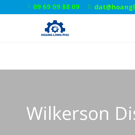
09 69 09 88 09
dat@hoangl
Wilkerson Di