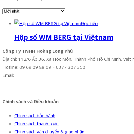
Đọc tiếp
Hộp số WM BERG tại Việtnam
Công Ty TNHH Hoàng Long Phú
Địa chỉ: 112/6 Ấp 36, Xã Hóc Môn, Thành Phố Hồ Chí Minh, Việt
Hotline: 09 69 09 88 09 – 0377 307 350
Email:
dat@hoanglongphu.vn
Facebook
Twitter
Instagram
Pinterest
Tumblr
Behance
Chính sách và Điều khoản
Chính sách bảo hành
Chính sách thanh toán
Chính sách vận chuyển & giao nhận