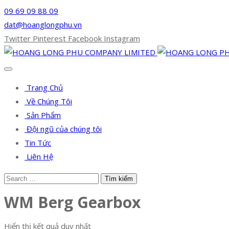
09 69 09 88 09
dat@hoanglongphu.vn
Twitter
Pinterest
Facebook
Instagram
Trang Chủ
Về Chúng Tôi
Sản Phẩm
Đội ngũ của chúng tôi
Tin Tức
Liên Hệ
WM Berg Gearbox
Hiển thị kết quả duy nhất