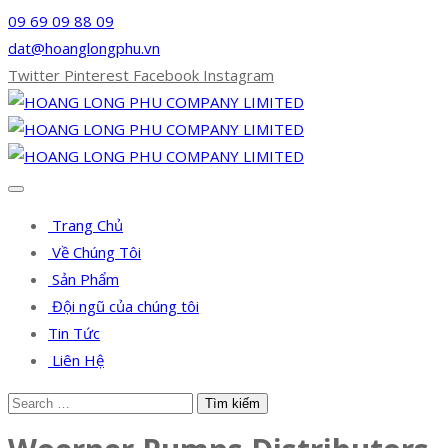
09 69 09 88 09
dat@hoanglongphu.vn
Twitter
Pinterest
Facebook
Instagram
Trang Chủ
Về Chúng Tôi
Sản Phẩm
Đội ngũ của chúng tôi
Tin Tức
Liên Hệ