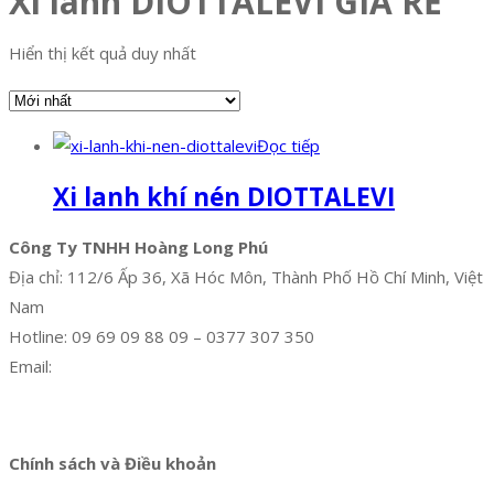
Xi lanh DIOTTALEVI GIÁ RẺ
Hiển thị kết quả duy nhất
Đọc tiếp
Xi lanh khí nén DIOTTALEVI
Công Ty TNHH Hoàng Long Phú
Địa chỉ: 112/6 Ấp 36, Xã Hóc Môn, Thành Phố Hồ Chí Minh, Việt
Nam
Hotline: 09 69 09 88 09 – 0377 307 350
Email:
dat@hoanglongphu.vn
Facebook
Twitter
Instagram
Pinterest
Tumblr
Behance
Chính sách và Điều khoản