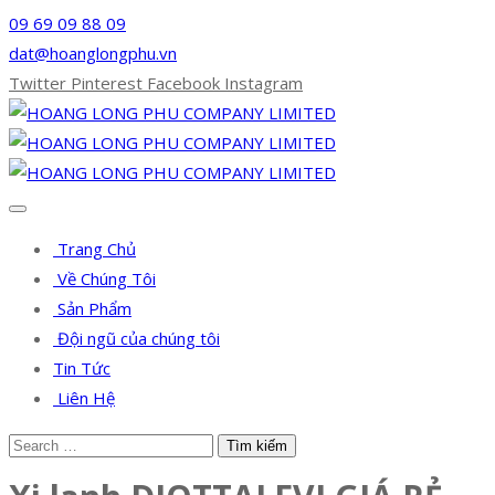
09 69 09 88 09
dat@hoanglongphu.vn
Twitter
Pinterest
Facebook
Instagram
Trang Chủ
Về Chúng Tôi
Sản Phẩm
Đội ngũ của chúng tôi
Tin Tức
Liên Hệ