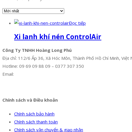
Đọc tiếp
Xi lanh khí nén ControlAir
Công Ty TNHH Hoàng Long Phú
Địa chỉ: 112/6 Ấp 36, Xã Hóc Môn, Thành Phố Hồ Chí Minh, Việt
Hotline: 09 69 09 88 09 – 0377 307 350
Email:
dat@hoanglongphu.vn
Facebook
Twitter
Instagram
Pinterest
Tumblr
Behance
Chính sách và Điều khoản
Chính sách bảo hành
Chính sách thanh toán
Chính sách vận chuyển & giao nhận