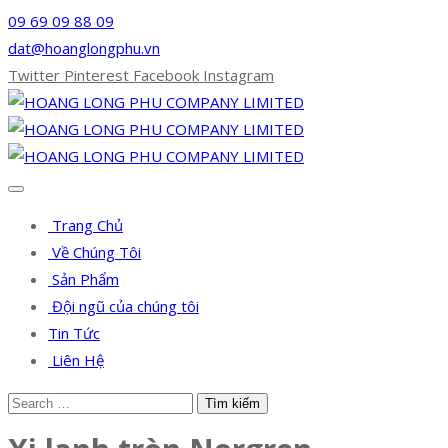
09 69 09 88 09
dat@hoanglongphu.vn
Twitter
Pinterest
Facebook
Instagram
Trang Chủ
Về Chúng Tôi
Sản Phẩm
Đội ngũ của chúng tôi
Tin Tức
Liên Hệ