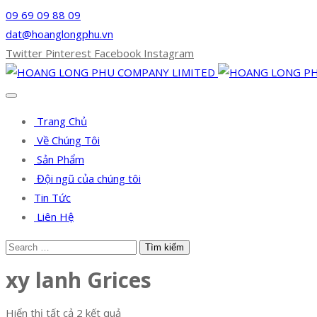
09 69 09 88 09
dat@hoanglongphu.vn
Twitter
Pinterest
Facebook
Instagram
Trang Chủ
Về Chúng Tôi
Sản Phẩm
Đội ngũ của chúng tôi
Tin Tức
Liên Hệ
xy lanh Grices
Hiển thị tất cả 2 kết quả