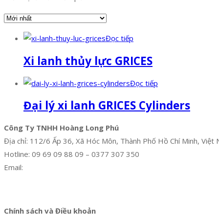
Đọc tiếp
Xi lanh thủy lực GRICES
Đọc tiếp
Đại lý xi lanh GRICES Cylinders
Công Ty TNHH Hoàng Long Phú
Địa chỉ: 112/6 Ấp 36, Xã Hóc Môn, Thành Phố Hồ Chí Minh, Việt
Hotline: 09 69 09 88 09 – 0377 307 350
Email:
dat@hoanglongphu.vn
Facebook
Twitter
Instagram
Pinterest
Tumblr
Behance
Chính sách và Điều khoản