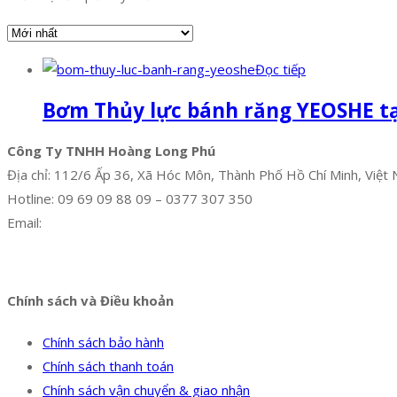
Đọc tiếp
Bơm Thủy lực bánh răng YEOSHE tạ
Công Ty TNHH Hoàng Long Phú
Địa chỉ: 112/6 Ấp 36, Xã Hóc Môn, Thành Phố Hồ Chí Minh, Việt
Hotline: 09 69 09 88 09 – 0377 307 350
Email:
dat@hoanglongphu.vn
Facebook
Twitter
Instagram
Pinterest
Tumblr
Behance
Chính sách và Điều khoản
Chính sách bảo hành
Chính sách thanh toán
Chính sách vận chuyển & giao nhận