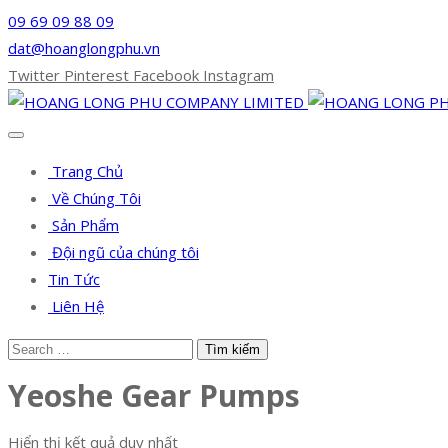
09 69 09 88 09
dat@hoanglongphu.vn
Twitter
Pinterest
Facebook
Instagram
Trang Chủ
Về Chúng Tôi
Sản Phẩm
Đội ngũ của chúng tôi
Tin Tức
Liên Hệ
Yeoshe Gear Pumps
Hiển thị kết quả duy nhất