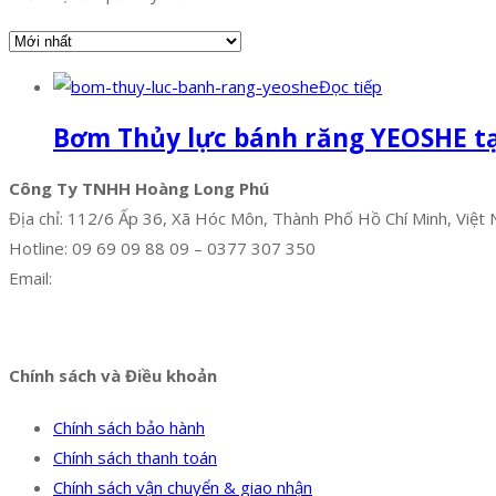
Đọc tiếp
Bơm Thủy lực bánh răng YEOSHE tạ
Công Ty TNHH Hoàng Long Phú
Địa chỉ: 112/6 Ấp 36, Xã Hóc Môn, Thành Phố Hồ Chí Minh, Việt
Hotline: 09 69 09 88 09 – 0377 307 350
Email:
dat@hoanglongphu.vn
Facebook
Twitter
Instagram
Pinterest
Tumblr
Behance
Chính sách và Điều khoản
Chính sách bảo hành
Chính sách thanh toán
Chính sách vận chuyển & giao nhận