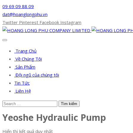
09 69 09 88 09
dat@hoanglongphu.vn
Twitter
Pinterest
Facebook
Instagram
Trang Chủ
Về Chúng Tôi
Sản Phẩm
Đội ngũ của chúng tôi
Tin Tức
Liên Hệ
Yeoshe Hydraulic Pump
Hiển thị kết quả duy nhất