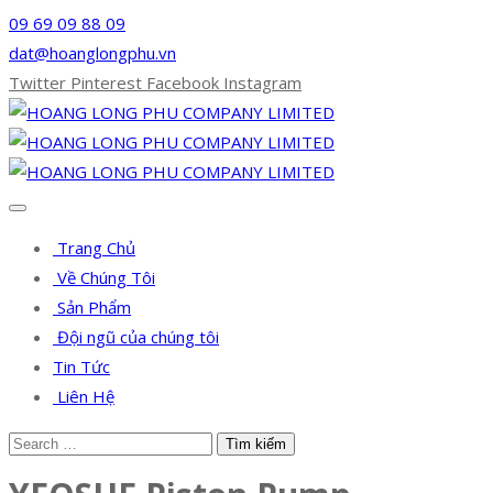
09 69 09 88 09
dat@hoanglongphu.vn
Twitter
Pinterest
Facebook
Instagram
Trang Chủ
Về Chúng Tôi
Sản Phẩm
Đội ngũ của chúng tôi
Tin Tức
Liên Hệ