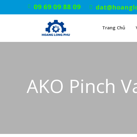
09 69 09 88 09
dat@hoangl
Trang Chủ
AKO Pinch V