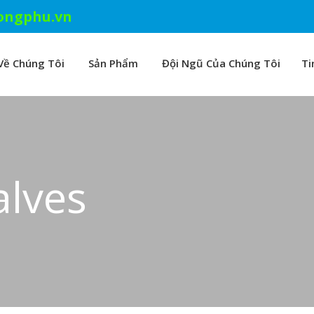
ongphu.vn
Về Chúng Tôi
Sản Phẩm
Đội Ngũ Của Chúng Tôi
Ti
alves