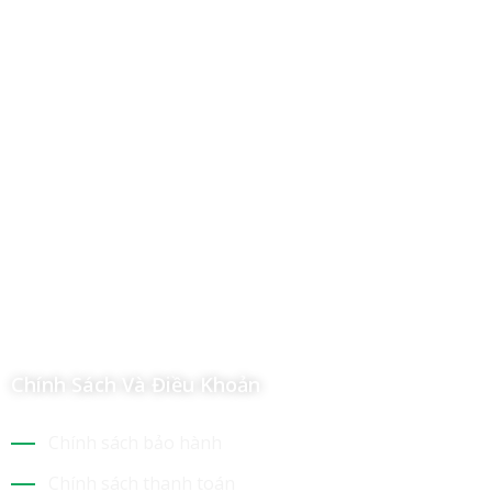
Công Ty TNHH Hoàng Long Phú
Địa chỉ: 112/6 Ấp 36, Xã Hóc Môn, Thành Phố Hồ Chí Minh,
Việt Nam
Hotline: 09 69 09 88 09 – 0377 307 350
Email:
dat@hoanglongphu.vn
Chính Sách Và Điều Khoản
Chính sách bảo hành
Chính sách thanh toán