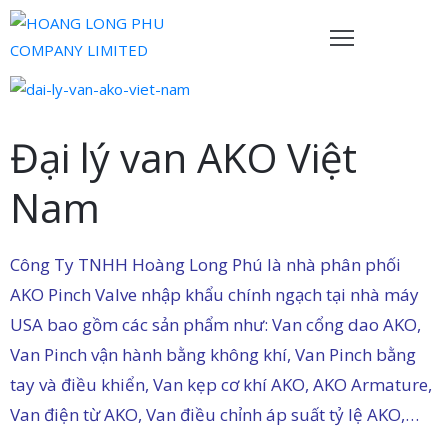
rang
hủ
Đại lý van AKO Việt
ề
Nam
húng
ôi
Công Ty TNHH Hoàng Long Phú là nhà phân phối
ản
hẩm
AKO Pinch Valve nhập khẩu chính ngạch tại nhà máy
USA bao gồm các sản phẩm như: Van cổng dao AKO,
ội
Van Pinch vận hành bằng không khí, Van Pinch bằng
gũ
tay và điều khiển, Van kẹp cơ khí AKO, AKO Armature,
ủa
Van điện từ AKO, Van điều chỉnh áp suất tỷ lệ AKO,…
húng
ôi