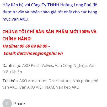
Hãy liên hệ với Công Ty TNHH Hoàng Long Phú để
in
được tư vấn và nhận chào giá tốt nhất cho các hạng
ức
mục Van AKO.
iên
CHÚNG TÔI CHỈ BÁN SẢN PHẨM MỚI 100% VÀ
ệ
CHÍNH HÃNG!
Hotline: 09 69 09 88 09 –
Email:
dat@hoanglongphu.vn
Danh mục:
AKO Pinch Valves
,
Van Công Nghiệp
,
Van
Điều Khiển
Từ khóa:
AKO Armaturen Distributors
,
Nhà phân phối
van AKO
,
Van AKO VIỆT NAM
,
Van kẹp AKO
Share