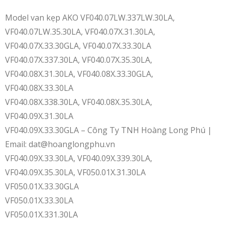
Model van kẹp AKO VF040.07LW.337LW.30LA,
VF040.07LW.35.30LA, VF040.07X.31.30LA,
VF040.07X.33.30GLA, VF040.07X.33.30LA
VF040.07X.337.30LA, VF040.07X.35.30LA,
VF040.08X.31.30LA, VF040.08X.33.30GLA,
VF040.08X.33.30LA
VF040.08X.338.30LA, VF040.08X.35.30LA,
VF040.09X.31.30LA
VF040.09X.33.30GLA – Công Ty TNH Hoàng Long Phú |
Email: dat@hoanglongphu.vn
VF040.09X.33.30LA, VF040.09X.339.30LA,
VF040.09X.35.30LA, VF050.01X.31.30LA
VF050.01X.33.30GLA
VF050.01X.33.30LA
VF050.01X.331.30LA