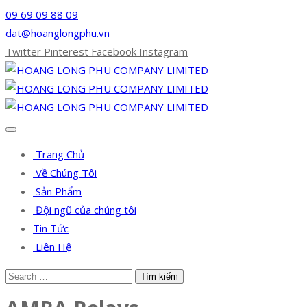
09 69 09 88 09
dat@hoanglongphu.vn
Twitter
Pinterest
Facebook
Instagram
Trang Chủ
Về Chúng Tôi
Sản Phẩm
Đội ngũ của chúng tôi
Tin Tức
Liên Hệ