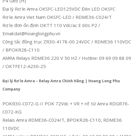
P4 Geo (H)
Đại lý Rơ le Amra OKSFC-LED125VDC Đèn LED OKSFC
Rơ le Amra Viet Nam OKSFC-LED / RDME36-C024/T
Rơ le đơn ổn định OKTT 110 Vdc/ac E 60s P2 /
Email:dat@hoanglongphu.vn
Công tắc đồng trục ZR30-4178-00 24VDC / RDME36 110VDC
/ BPOKR28-C110
AMRA Relays RDME36 220 V 50 HZ / Hotline: 09 69 09 88 09
/ OKTFE12-A230-25
Đại lý Rơ le Amra – Relay Amra Chính Hãng | Hoang Long Phu
Company
POKR30-C072-G // POK 72Vdc + VR + rif. từ Amra RDGR76-
C072-KG
Relais Amra RDME36-C024/T, BPOKR28-C110, RDME36
110VDC