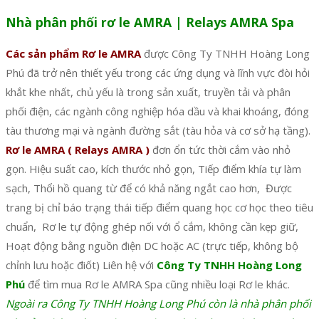
Nhà phân phối rơ le AMRA | Relays AMRA Spa
Các sản phẩm Rơ le AMRA
được Công Ty TNHH Hoàng Long
Phú đã trở nên thiết yếu trong các ứng dụng và lĩnh vực đòi hỏi
khắt khe nhất, chủ yếu là trong sản xuất, truyền tải và phân
phối điện, các ngành công nghiệp hóa dầu và khai khoáng, đóng
tàu thương mại và ngành đường sắt (tàu hỏa và cơ sở hạ tầng).
Rơ le AMRA ( Relays AMRA )
đơn ổn tức thời cắm vào nhỏ
gọn. Hiệu suất cao, kích thước nhỏ gọn, Tiếp điểm khía tự làm
sạch, Thổi hồ quang từ để có khả năng ngắt cao hơn, Được
trang bị chỉ báo trạng thái tiếp điểm quang học cơ học theo tiêu
chuẩn, Rơ le tự động ghép nối với ổ cắm, không cần kẹp giữ,
Hoạt động bằng nguồn điện DC hoặc AC (trực tiếp, không bộ
chỉnh lưu hoặc điốt) Liên hệ với
Công Ty TNHH Hoàng Long
Phú
để tìm mua Rơ le AMRA Spa cũng nhiều loại Rơ le khác.
Ngoài ra Công Ty TNHH Hoàng Long Phú còn là nhà phân phối