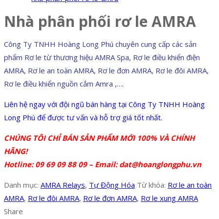
Nhà phân phối rơ le AMRA
Công Ty TNHH Hoàng Long Phú chuyên cung cấp các sản
phẩm Rơ le từ thương hiệu AMRA Spa, Rơ le điều khiển điện
AMRA, Rơ le an toàn AMRA, Rơ le đơn AMRA, Rơ le đôi AMRA,
Rơ le điều khiển nguồn cắm Amra ,….
Liên hệ ngay với đội ngũ bán hàng tại Công Ty TNHH Hoàng
Long Phú để được tư vấn và hỗ trợ giá tốt nhất.
CHÚNG TÔI CHỈ BÁN SẢN PHẨM MỚI 100% VÀ CHÍNH
HÃNG!
Hotline: 09 69 09 88 09 – Email: dat@hoanglongphu.vn
Danh mục:
AMRA Relays
,
Tự Động Hóa
Từ khóa:
Rơ le an toàn
AMRA
,
Rơ le đôi AMRA
,
Rơ le đơn AMRA
,
Rơ le xung AMRA
Share