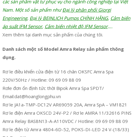
các sản phâm vật tư phục vụ cho ngành công nghiệp tại Việt
Nam. Một số sản phẩm như
Đại lý phân phối Giorgi
Engineering
,
Đại lý BEINLICH Pumps CHÍNH HÃNG
,
Cảm biến
áp suất IFM Sensor
,
Cảm biến nhiệt độ IFM Sensor
….
Xem thêm tại danh mục sản phẩm của chúng tôi.
Danh sách một số Model Amra Relay sản phẩm thông
dụng.
Rơ le điều khiển cửa điện từ 16 chân OKSFC Amra Spa
220V/50Hz / Hotline: 09 69 09 88 09
Rơle đơn ổn định tức thời Bipok Amra Spa SPDT/
Email:dat@hoanglongphu.vn
Rơ le JA1a-TMP-DC12V AR69059 20A, Amra SpA – VM1821
Rơ le điện Amra OKSCD 24V-P2 / Rơ le AMRA 11/32616 PINS
Amra Relay BAS8N13-A-A110VDC / Hotline: 09 69 09 88 09
Rơ le điện từ Amra 4804-6D-52, POKS-DI-LED 24 V-(18/33)