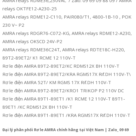
AMRA relays RDME36,230VAC / Zalo: 09 69 09 88 09 / AMRA
relays OKTFE12-A230-25
AMRA relays RDME12-C110, PAIR080/T1, 4800-1B-10 , POK
230 V~ P2
AMRA relays RDGR76-C072-KG, AMRA relays RDME12-A230,
AMRA relays OKSCD 24V-P2
AMRA relays RDME36C24T, AMRA relays RDTE18C-H220,
89T2-89ET2/ K1 RCME 12 110V-T
Rơ le điện AMRA 89T2-89ET2/KC RDMS12X BH 110V-T
Rơ le điện AMRA 89T2-89ET2/KRA RGMS17X Rif.DH 110V-T\
Rơ le điện AMRA 52T/ KM RGMS 17X Rif.DH 110V-T
Rơ le điện AMRA 89T2-89ET2/KRO1 TRIKOP P2 110V DC
Rơ le điện AMRA 89T1-89ET1 /K1 RCME 12 110V-T 89T1-
89ET1 /KC RDMS12X BH 110V-T
Rơ le điện AMRA 89T1-89ET1 /KRA RGMS17X Rif.DH 110V-T
Đại lý phân phối Rơ le AMRA chính hãng tại Việt Nam | Zalo_ 09 69