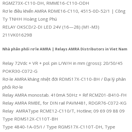
RGMZ73X-C110-DH, RMME16-C110-ODH
Rơ le điều khiển AMRA RDME16-C110, 4515-0D-52/1 | Công
Ty TNHH Hoàng Long Phú
RELAY OKSCD/2-DI LED 24V (16—28) (M1-M3)
211VK01629B
Nhà phân phối rơ le AMRA | Relays AMRA Distributors in Viet Nam
Relay 72Vdc + VR + pol. pin L/W/H in mm (gross): 20/50/45
POKR30-C072-G
Rơ-le AMRA kháng nhiệt đới RDMS17X-C110-BH / Đại lý phân
phối Rơ-le
Relay AMRA monostab. 410mA 50Hz + Rif RCMZ01-B410-FH
Relay AMRA RMBE, for DIN rail PAVM481, RDGR76-C072-KG
Relay AMRAType RCME12-C110/T, Hotline; 09 69 09 88 09
Type RDMS12X-C110T-BH
Type 4840-1A-05/I / Type RGMS17X-C110T-DH, Type