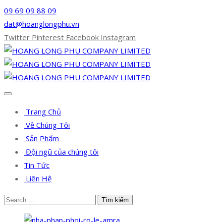
09 69 09 88 09
dat@hoanglongphu.vn
Twitter
Pinterest
Facebook
Instagram
Trang Chủ
Về Chúng Tôi
Sản Phẩm
Đội ngũ của chúng tôi
Tin Tức
Liên Hệ