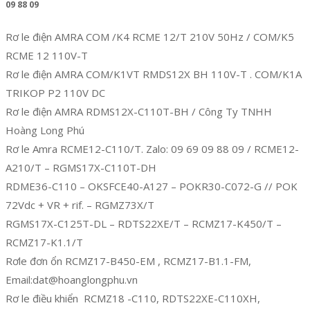
09 88 09
Rơ le điện AMRA COM /K4 RCME 12/T 210V 50Hz / COM/K5
RCME 12 110V-T
Rơ le điện AMRA COM/K1VT RMDS12X BH 110V-T . COM/K1A
TRIKOP P2 110V DC
Rơ le điện AMRA RDMS12X-C110T-BH / Công Ty TNHH
Hoàng Long Phú
Rơ le Amra RCME12-C110/T. Zalo: 09 69 09 88 09 / RCME12-
A210/T – RGMS17X-C110T-DH
RDME36-C110 – OKSFCE40-A127 – POKR30-C072-G // POK
72Vdc + VR + rif. – RGMZ73X/T
RGMS17X-C125T-DL – RDTS22XE/T – RCMZ17-K450/T –
RCMZ17-K1.1/T
Rơle đơn ổn RCMZ17-B450-EM , RCMZ17-B1.1-FM,
Email:dat@hoanglongphu.vn
Rơ le điều khiển RCMZ18 -C110, RDTS22XE-C110XH,