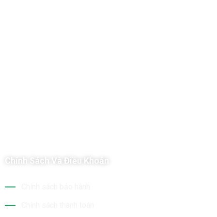
Công Ty TNHH Hoàng Long Phú
Địa chỉ: 112/6 Ấp 36, Xã Hóc Môn, Thành Phố Hồ Chí Minh, Việt
Nam
Hotline: 09 69 09 88 09 – 0377 307 350
Email:
dat@hoanglongphu.vn
Chính Sách Và Điều Khoản
Chính sách bảo hành
Chính sách thanh toán