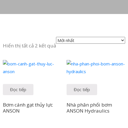
in
ức
iên
ệ
Hiển thị tất cả 2 kết quả
Đọc tiếp
Đọc tiếp
Bơm cánh gạt thủy lực
Nhà phân phối bơm
ANSON
ANSON Hydraulics