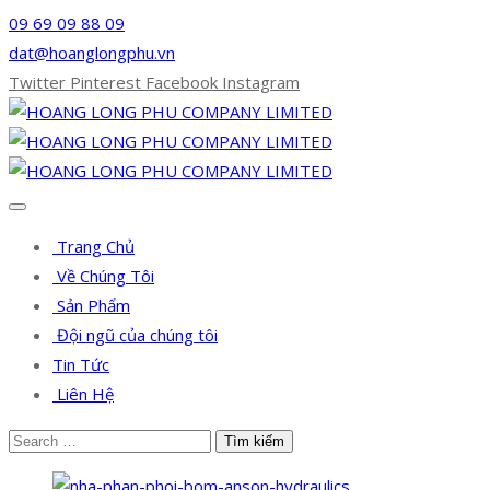
09 69 09 88 09
dat@hoanglongphu.vn
Twitter
Pinterest
Facebook
Instagram
Trang Chủ
Về Chúng Tôi
Sản Phẩm
Đội ngũ của chúng tôi
Tin Tức
Liên Hệ