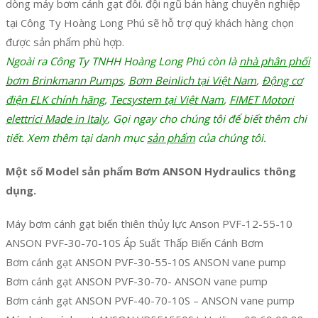
dòng máy bơm cánh gạt đôi. đội ngũ bán hàng chuyên nghiệp
tại Công Ty Hoàng Long Phú sẽ hỗ trợ quý khách hàng chọn
được sản phẩm phù hợp.
Ngoài ra Công Ty TNHH Hoàng Long Phú còn là
nhà phân phối
bơm Brinkmann Pumps
,
Bơm Beinlich tại Việt Nam
,
Động cơ
điện ELK chính hãng
,
Tecsystem tại Việt Nam
,
FIMET Motori
elettrici Made in Italy
, Gọi ngay cho chúng tôi để biết thêm chi
tiết. Xem thêm tại danh mục
sản phẩm
của chúng tôi.
Một số Model sản phẩm Bơm ANSON Hydraulics thông
dụng.
Máy bơm cánh gạt biến thiên thủy lực Anson PVF-12-55-10
ANSON PVF-30-70-10S Áp Suất Thấp Biến Cánh Bơm
Bơm cánh gạt ANSON PVF-30-55-10S ANSON vane pump
Bơm cánh gạt ANSON PVF-30-70- ANSON vane pump
Bơm cánh gạt ANSON PVF-40-70-10S – ANSON vane pump