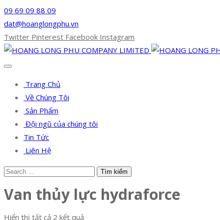
09 69 09 88 09
dat@hoanglongphu.vn
Twitter
Pinterest
Facebook
Instagram
Trang Chủ
Về Chúng Tôi
Sản Phẩm
Đội ngũ của chúng tôi
Tin Tức
Liên Hệ
Van thủy lực hydraforce
Hiển thị tất cả 2 kết quả