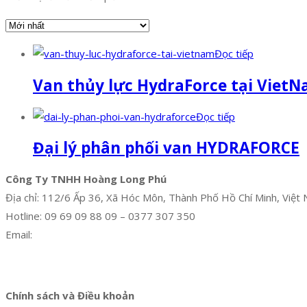
Đọc tiếp
Van thủy lực HydraForce tại Viet
Đọc tiếp
Đại lý phân phối van HYDRAFORCE
Công Ty TNHH Hoàng Long Phú
Địa chỉ: 112/6 Ấp 36, Xã Hóc Môn, Thành Phố Hồ Chí Minh, Việt
Hotline: 09 69 09 88 09 – 0377 307 350
Email:
dat@hoanglongphu.vn
Facebook
Twitter
Instagram
Pinterest
Tumblr
Behance
Chính sách và Điều khoản